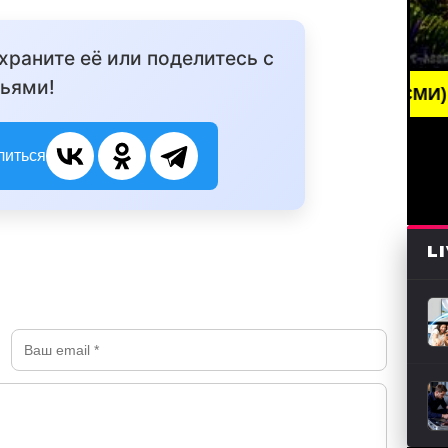
охраните её или поделитесь с
ьями!
BREAKING NEWS /// НОВОСТИ (СМИ) /// СВЕЖИЕ
литься
L