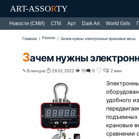
ART-ASSO
R
TY
Новости (СМИ)
СПб
Арт
Dark Art
World Girls
Разное
Главная
Зачем нужны электронные крановые весы
З
ачем нужны электрон
♡
0
✎ Блинцов ⏱ 28.01.2022 👁 70
🗨 0
⏳ 2 мин
Электронны
оборудован
удобного и
передвигае
подъемных 
крановые в
сравнении 