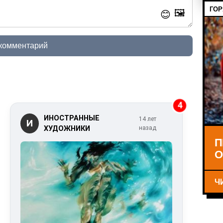
ГОР
🖼️
😊
 комментарий
4
ИНОСТРАННЫЕ
14 лет
И
ХУДОЖНИКИ
назад
П
О
Ч