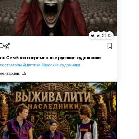
❤️
🔥
😮
👏
он Семёнов современные русские художники
люстраторы #мистика #русские художники
ментариев:
15