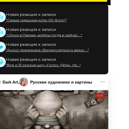
Новая реакция к записи
👍
"Самые смешные коты (20 фото)"
Новая реакция к записи
👍
"«Окно в Париж» актёры тогда и сейчас ..."
Новая реакция к записи
❤️
"Анонс преемника «Великолепного века»:..."
Новая реакция к записи
😂
"Все о 13 сезоне шоу «Голос. Дети»: пр..."
Dark Art
Русские художники и картины
TOP