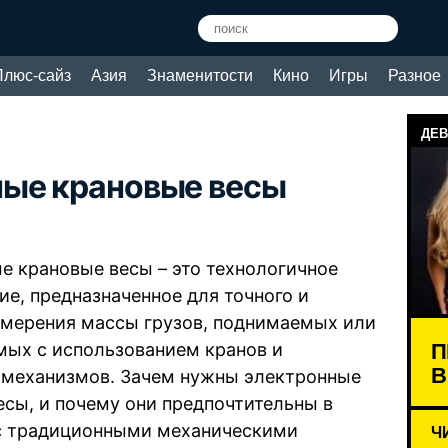
Плюс-сайз
Азия
Знаменитости
Кино
Игры
Разное
ДЕВ
ные крановые весы
е крановые весы – это технологичное
ие, предназначенное для точного и
змерения массы грузов, поднимаемых или
П
мых с использованием кранов и
В
механизмов. Зачем нужны электронные
есы, и почему они предпочтительны в
с традиционными механическими
Ч