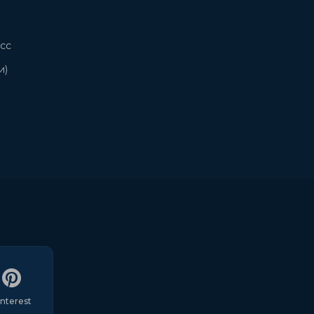
сс
и)
interest