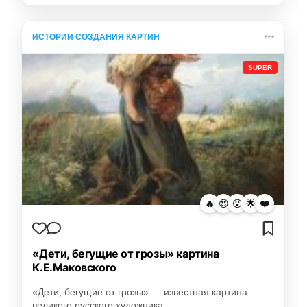
ИСТОРИИ СОЗДАНИЯ КАРТИН
SUPER
🔥
😍
😮
🌟
❤️
«Дети, бегущие от грозы» картина
К.Е.Маковского
«Дети, бегущие от грозы» — известная картина
великого русского художника…