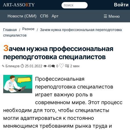
ART-ASSO
R
TY
Войти
Новости (СМИ)
СПб
Арт
☰ Меню
Разное
Главная
Зачем нужна профессиональная переподготовка
специалистов
З
ачем нужна профессиональная
переподготовка специалистов
♡
0
✎ Блинцов ⏱ 25.01.2022 👁 49
🗨 0
⏳ 2 мин
Профессиональная
переподготовка специалистов
играет важную роль в
современном мире. Этот процесс
необходим для того, чтобы специалисты
могли адаптироваться к постоянно
меняющимся требованиям рынка труда и