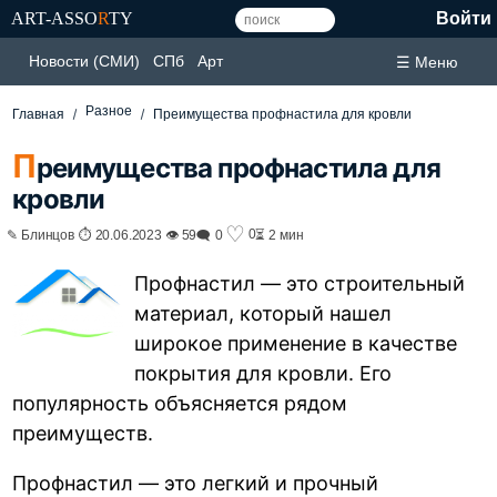
ART-ASSO
R
TY
Войти
Новости (СМИ)
СПб
Арт
☰ Меню
Разное
Главная
Преимущества профнастила для кровли
П
реимущества профнастила для
кровли
♡
0
✎ Блинцов ⏱ 20.06.2023 👁 59
🗨 0
⏳ 2 мин
Профнастил — это строительный
материал, который нашел
широкое применение в качестве
покрытия для кровли. Его
популярность объясняется рядом
преимуществ.
Профнастил — это легкий и прочный