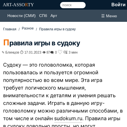
ART-ASSO
R
TY
Войти
Новости (СМИ)
СПб
Арт
☰ Меню
Разное
Главная
Правила игры в судоку
П
равила игры в судоку
♡
0
✎ Блинцов ⏱ 17.01.2023 👁 87
🗨 0
⏳ 3 мин
Судоку — это головоломка, которая
пользовалась и пользуется огромной
популярностью во всем мире. Эта игра
требует логического мышления,
внимательности к деталям и умения решать
сложные задачи. Играть в данную игру-
головоломку можно различными способами, в
том числе и онлайн
sudokum.ru
. Правила игры
в судоку довольно просты, но могут