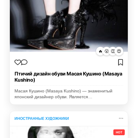
🔥
😮
👏
😍
Птичий дизайн обуви Масая Кушино (Masaya
Kushino)
Масая Кушино (Masaya Kushino) — знаменитый
японский дизайнер обуви. Является…
ИНОСТРАННЫЕ ХУДОЖНИКИ
HOT