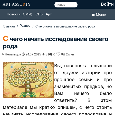
ART-ASSO
R
TY
Войти
Новости (СМИ)
СПб
Арт
☰ Меню
Разное
Главная
С чего начать исследование своего рода
С
чего начать исследование своего
рода
♡
0
✎ Непейвода ⏱ 24.07.2015 👁 81
🗨 0
⏳ 2 мин
Вы, наверняка, слышали
от друзей истории про
прошлое семьи и про
знаменитых предков, но
Вам нечего было
ответить? В этом
материале мы кратко опишем, с чего стоить
начинать исследование своего родословия и