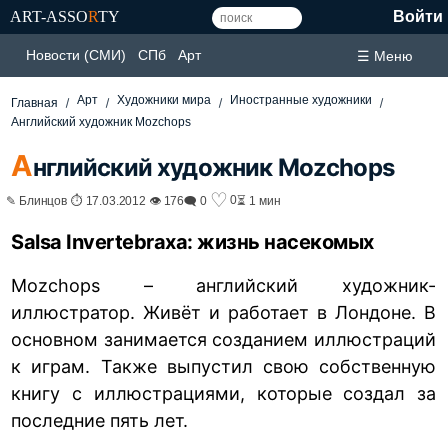
ART-ASSO
R
TY
Войти
Новости (СМИ)
СПб
Арт
☰ Меню
Арт
Художники мира
Иностранные художники
Главная
Английский художник Mozchops
А
нглийский художник Mozchops
♡
0
✎ Блинцов ⏱ 17.03.2012 👁 176
🗨 0
⏳ 1 мин
Salsa Invertebraxa: жизнь насекомых
Mozchops – английский художник-
иллюстратор. Живёт и работает в Лондоне. В
основном занимается созданием иллюстраций
к играм. Также выпустил свою собственную
книгу с иллюстрациями, которые создал за
последние пять лет.