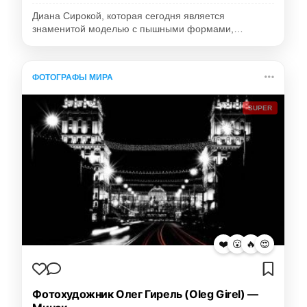
Диана Сирокой, которая сегодня является
знаменитой моделью с пышными формами,…
ФОТОГРАФЫ МИРА
SUPER
❤️
😮
🔥
😍
Фотохудожник Олег Гирель (Oleg Girel) —