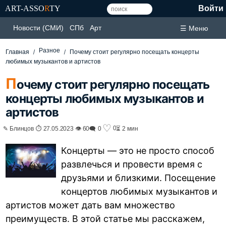
ART-ASSO
R
TY
Войти
Новости (СМИ)
СПб
Арт
☰ Меню
Разное
Главная
Почему стоит регулярно посещать концерты
любимых музыкантов и артистов
П
очему стоит регулярно посещать
концерты любимых музыкантов и
артистов
♡
0
✎ Блинцов ⏱ 27.05.2023 👁 60
🗨 0
⏳ 2 мин
Концерты — это не просто способ
развлечься и провести время с
друзьями и близкими. Посещение
концертов любимых музыкантов и
артистов может дать вам множество
преимуществ. В этой статье мы расскажем,