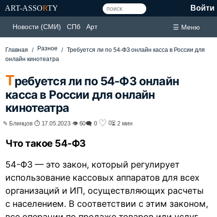
ART-ASSO
R
TY
Войти
Новости (СМИ)
СПб
Арт
☰ Меню
Разное
Главная
Требуется ли по 54-ФЗ онлайн касса в России для
онлайн кинотеатра
Т
ребуется ли по 54-ФЗ онлайн
касса в России для онлайн
кинотеатра
♡
0
✎ Блинцов ⏱ 17.05.2023 👁 60
🗨 0
⏳ 2 мин
Что такое 54-ФЗ
54-ФЗ — это закон, который регулирует
использование кассовых аппаратов для всех
организаций и ИП, осуществляющих расчеты
с населением. В соответствии с этим законом,
все операции по продаже товаров или услуг