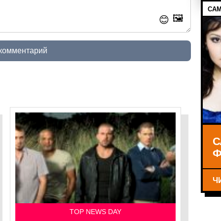
САМ
🖼️
😊
 комментарий
С
Ф
Ч
TOP NEWS DAY