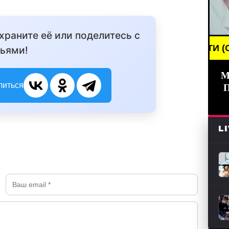
охраните её или поделитесь с
BREAKING NEWS /// НОВОСТИ (СМИ) /// СВЕ
ьями!
М
литься
L