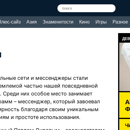
Плюс-сайз
Азия
Знаменитости
Кино
Игры
Разное
ДЕВ
м
льные сети и мессенджеры стали
емлемой частью нашей повседневной
. Среди них особое место занимает
А
рамм – мессенджер, который завоевал
Ф
ярность благодаря своим уникальным
иям и простоте использования.
Ч