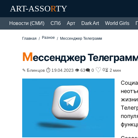
ART-ASSO
R
TY
Новости (СМИ)
СПб
Арт
Dark Art
World Girls
Разное
Главная
Мессенджер Телеграмм
М
ессенджер Телеграм
♡
0
✎ Блинцов ⏱ 19.04.2023 👁 63
🗨 0
⏳ 2 мин
Социа
неотъ
жизни
Телег
попул
функц