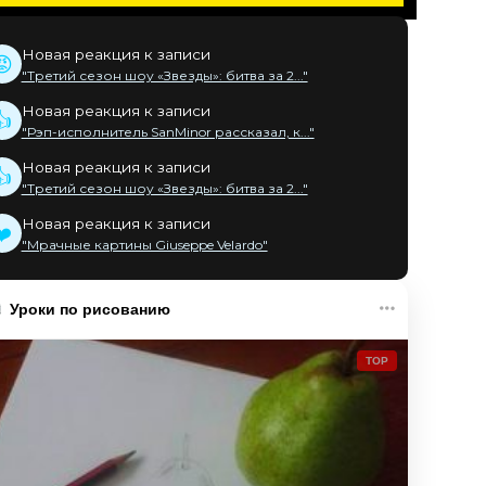
Новая реакция к записи
😡
"Третий сезон шоу «Звезды»: битва за 2..."
Новая реакция к записи
👍
"Рэп-исполнитель SanMinor рассказал, к..."
Новая реакция к записи
👍
"Третий сезон шоу «Звезды»: битва за 2..."
Новая реакция к записи
❤️
"Мрачные картины Giuseppe Velardo"
Уроки по рисованию
TOP