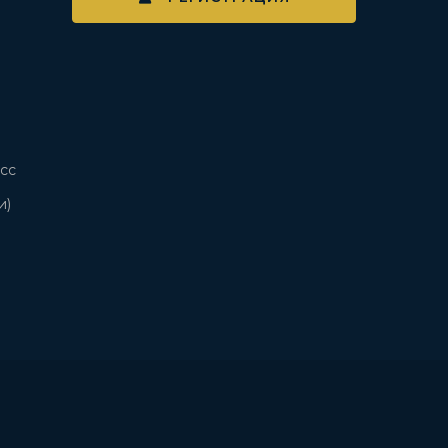
сс
и)