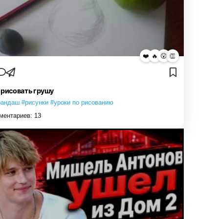
❤️
🔥
😮
👏
 рисовать грушу
рандаш #рисунки #уроки по рисованию
ментариев:
13