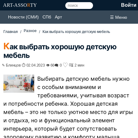
ART-ASSO
R
TY
Войти
Новости (СМИ)
СПб
Арт
☰ Меню
Разное
Главная
Как выбрать хорошую детскую мебель
К
ак выбрать хорошую детскую
мебель
♡
0
✎ Блинцов ⏱ 02.04.2023 👁 66
🗨 0
⏳ 2 мин
Выбирать детскую мебель нужно
с особым вниманием и
требованиями, учитывая возраст
и потребности ребенка. Хорошая детская
мебель – это не только уютное место для игры
и отдыха, но и функциональный элемент
интерьера, который будет сопутствовать
здоровому развитию и комфорту малыша.