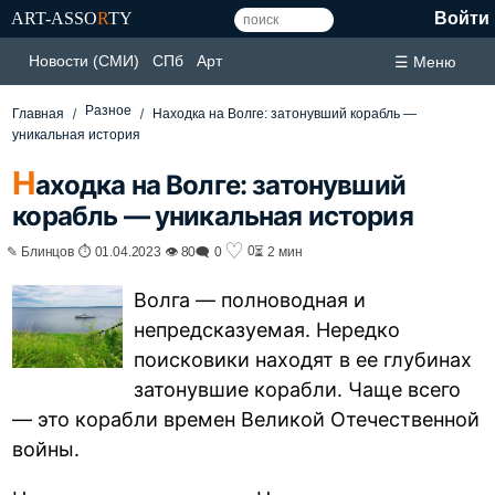
ART-ASSO
R
TY
Войти
Новости (СМИ)
СПб
Арт
☰ Меню
Разное
Главная
Находка на Волге: затонувший корабль —
уникальная история
Н
аходка на Волге: затонувший
корабль — уникальная история
♡
0
✎ Блинцов ⏱ 01.04.2023 👁 80
🗨 0
⏳ 2 мин
Волга — полноводная и
непредсказуемая. Нередко
поисковики находят в ее глубинах
затонувшие корабли. Чаще всего
— это корабли времен Великой Отечественной
войны.