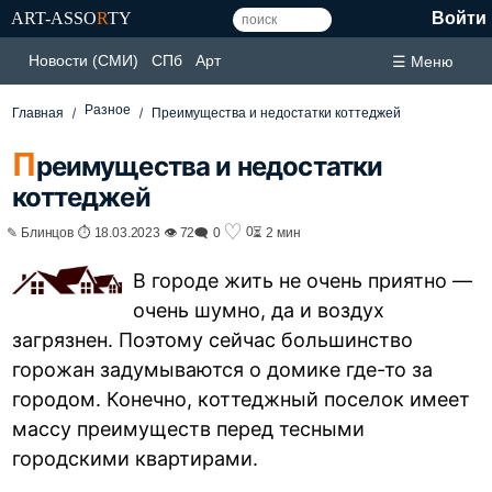
ART-ASSO
R
TY
Войти
Новости (СМИ)
СПб
Арт
☰ Меню
Разное
Главная
Преимущества и недостатки коттеджей
П
реимущества и недостатки
коттеджей
♡
0
✎ Блинцов ⏱ 18.03.2023 👁 72
🗨 0
⏳ 2 мин
В городе жить не очень приятно —
очень шумно, да и воздух
загрязнен. Поэтому сейчас большинство
горожан задумываются о домике где-то за
городом. Конечно, коттеджный поселок имеет
массу преимуществ перед тесными
городскими квартирами.