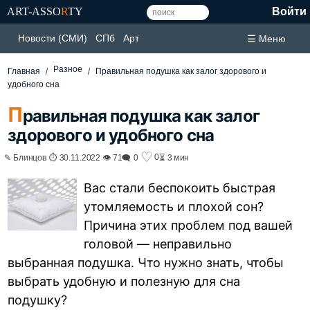
ART-ASSO
R
TY
Войти
Новости (СМИ)
СПб
Арт
☰ Меню
Разное
Главная
Правильная подушка как залог здорового и
удобного сна
П
равильная подушка как залог
здорового и удобного сна
♡
0
✎ Блинцов ⏱ 30.11.2022 👁 71
🗨 0
⏳ 3 мин
Вас стали беспокоить быстрая
утомляемость и плохой сон?
Причина этих проблем под вашей
головой — неправильно
выбранная подушка. Что нужно знать, чтобы
выбрать удобную и полезную для сна
подушку?