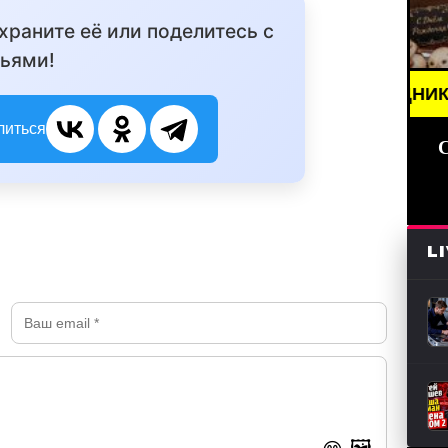
охраните её или поделитесь с
ьями!
/// НОВОСТИ (СМИ) /// ПРАЗДНИКИ ДАТЫ, ПОЗДР
литься
L
🖼️