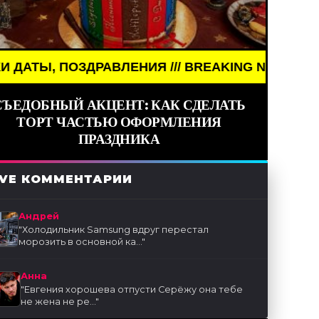
АВЛЕНИЯ /// BREAKING NEWS /// НОВОСТИ (СМИ) 
СЪЕДОБНЫЙ АКЦЕНТ: КАК СДЕЛАТЬ
ТОРТ ЧАСТЬЮ ОФОРМЛЕНИЯ
ПРАЗДНИКА
IVE КОММЕНТАРИИ
Андрей
"
Холодильник Samsung вдруг перестал
морозить в основной ка...
"
Анна
"
Евгения хорошева отпусти Серёжу она тебе
не жена не ре...
"