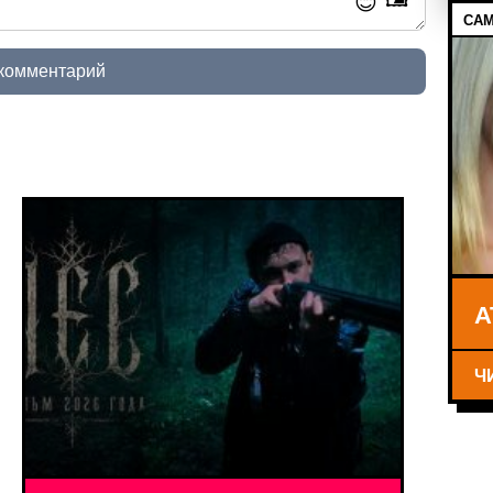
😊
САМ
 комментарий
А
Ч