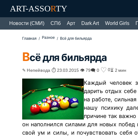
ART-ASSO
R
TY
Новости (СМИ)
СПб
Арт
Dark Art
World Girls
Разное
Главная
Всё для бильярда
В
сё для бильярда
♡
0
✎ Непейвода ⏱ 23.03.2015 👁 79
🗨 0
⏳ 2 мин
Каждый человек з
дарить отдых себе
на работе, сильная
нашу психику дал
причине так важно
он наполнился силами для новых побед
свой ум и силы, и почувствовать себя