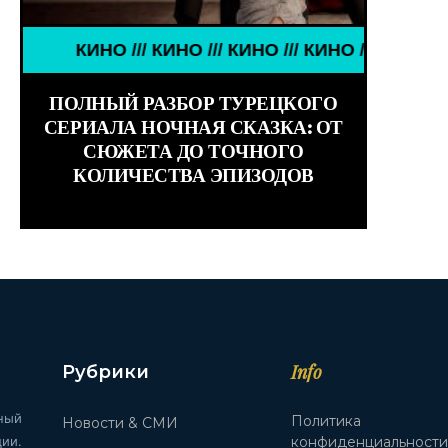
И ЗНАМЕНИТОСТИ /// WORLD GIRLS /// ДЕВУШКИ З
КИНО /// КИНО /// КИНО /// КИНО ///
ПОЛНЫЙ РАЗБОР ТУРЕЦКОГО
СЕРИАЛА НОЧНАЯ СКАЗКА: ОТ
СЮЖЕТА ДО ТОЧНОГО
КОЛИЧЕСТВА ЭПИЗОДОВ
Info
Рубрики
ный
Политика
Новости & СМИ
ии.
конфиденциальност