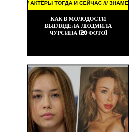
 ТОГДА И СЕЙЧАС /// ЗНАМЕНИТОСТИ /// АКТЁРЫ
КИНО /// ОБЗОРЫ ФИЛЬМОВ /// КИНО /// ОБЗ
КАК В МОЛОДОСТИ
ВЫГЛЯДЕЛА ЛЮДМИЛА
ЧУРСИНА (20 ФОТО)