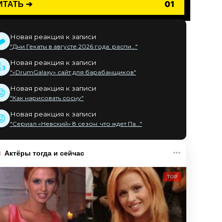
ИТАТЬ ➔
01
Новая реакция к записи
❤️
"Дни Гекаты в августе 2026 года: распи..."
Новая реакция к записи
👍
"«DrumGalaxy» сайт для барабанщиков"
Новая реакция к записи
😡
"Как нарисовать сосну"
Новая реакция к записи
😡
"Сериал «Невский» 8 сезон: что ждет Па..."
Актёры тогда и сейчас
TOP