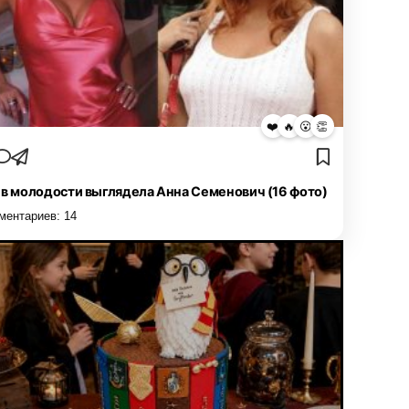
❤️
🔥
😮
👏
 в молодости выглядела Анна Семенович (16 фото)
ментариев:
14