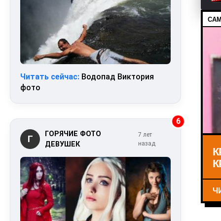
САМ
Читать сейчас:
Водопад Виктория
фото
6
ГОРЯЧИЕ ФОТО
7 лет
Г
ДЕВУШЕК
назад
К
К
Ч