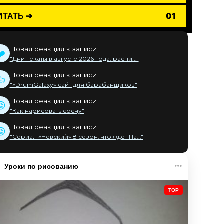
ИТАТЬ ➔
01
Новая реакция к записи
❤️
"Дни Гекаты в августе 2026 года: распи..."
Новая реакция к записи
👍
"«DrumGalaxy» сайт для барабанщиков"
Новая реакция к записи
😡
"Как нарисовать сосну"
Новая реакция к записи
😡
"Сериал «Невский» 8 сезон: что ждет Па..."
Уроки по рисованию
TOP