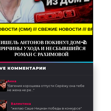
И) /// СВЕЖИЕ НОВОСТИ /// BREAKING NEWS /// 
ИШЕЛЬ АНТОНОВ ПОКИНУЛ ДОМ-2:
ПРИЧИНЫ УХОДА И НЕСБЫВШИЙСЯ
РОМАН С РАХИМОВОЙ
IVE КОММЕНТАРИИ
Анна
"
Евгения хорошева отпусти Серёжу она тебе
не жена не ре...
"
Валентина
"
желаю Саше Ницман победы в конкурсе
"