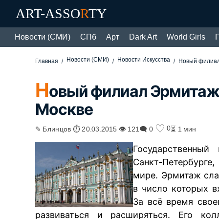
ART-ASSO
R
TY
Новости (СМИ)
СПб
Арт
Dark Art
World Girls
Новости (СМИ)
Новости Искусства
Главная
Новый филиал 
Н
овый филиал Эрмитажа
Москве
♡
0
✎ Блинцов ⏱ 20.03.2015 👁 121
🗨 0
⏳ 1 мин
Государственный
Санкт-Петербурге
мире. Эрмитаж сла
в число которых в
За всё время сво
развиваться и расширяться. Его кол