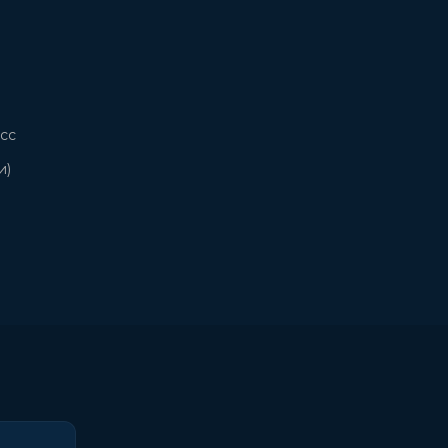
сс
и)