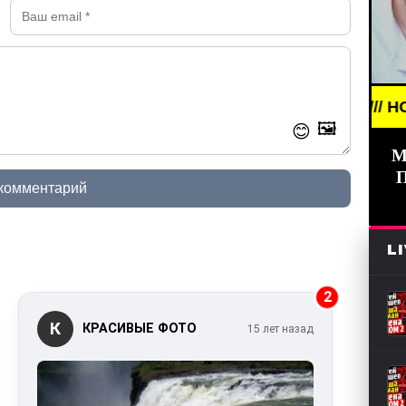
BREAKING NEWS /// НОВОСТИ (СМ
🖼️
😊
М
 комментарий
L
2
К
КРАСИВЫЕ ФОТО
15 лет назад