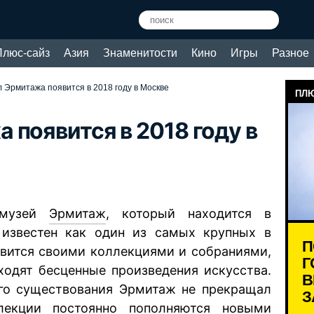
Плюс-сайз
Азия
Знаменитости
Кино
Игры
Разное
Эрмитажа появится в 2018 году в Москве
ПЛЮ
 появится в 2018 году в
 музей
Эрмитаж
, который находится в
, известен как один из самых крупных в
П
вится своими коллекциями и собраниями,
Г
ходят бесценные произведения искусства.
В
его существования Эрмитаж не прекращал
З
лекции постоянно пополняются новыми