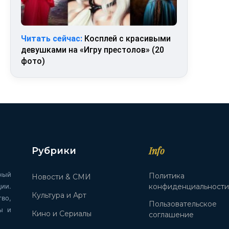
Читать сейчас:
Косплей с красивыми
девушками на «Игру престолов» (20
фото)
Info
Рубрики
ный
Политика
Новости & СМИ
ии.
конфиденциальност
Культура и Арт
во,
Пользовательское
ы и
Кино и Сериалы
соглашение