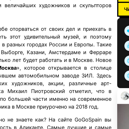
и величайших художников и скульпторов
Ч
ебе оторваться от своих дел и приехать в
еть этот удивительный музей, и поэтому
в разных городах России и Европы. Такие
Выборге, Казани, Амстердаме и Ферраре
лько лет будет работать и в Москве. Новое
осква
», которое открывается в столице
бывшем автомобильном заводе ЗИЛ. Здесь
ких художников, акции, различные арт-
а Михаил Пиотровский отметил, что в
 по большей части именно на современное
ика в Москве приурочено на 2018 год.
но не знаете как? На сайте GoGoSpain вы
ость в Аликанте
. Самые лучшие и самые