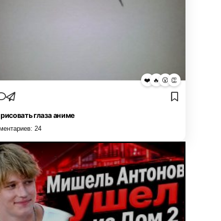
❤️
🔥
😮
👏
 рисовать глаза аниме
ментариев:
24