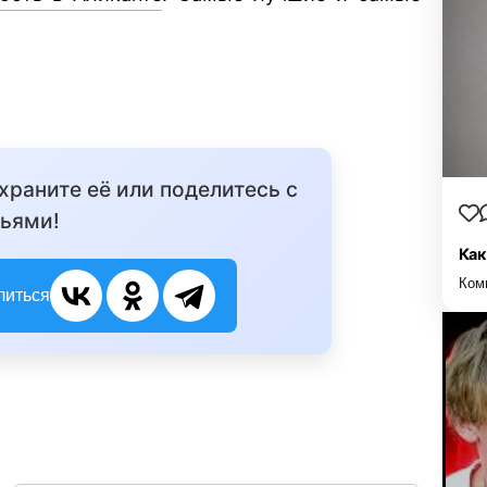
охраните её или поделитесь с
ьями!
Как
Ком
литься