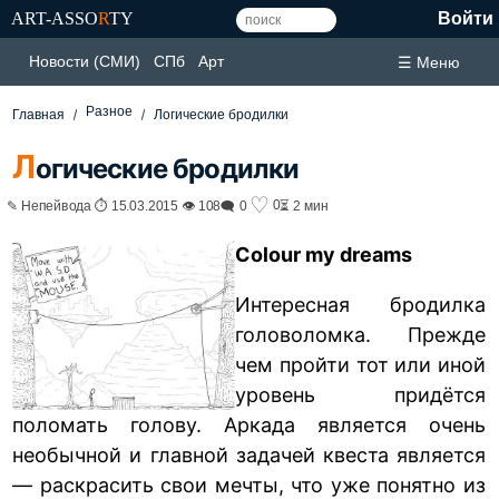
ART-ASSO
R
TY
Войти
Новости (СМИ)
СПб
Арт
☰ Меню
Разное
Главная
Логические бродилки
Л
огические бродилки
♡
0
✎ Непейвода ⏱ 15.03.2015 👁 108
🗨 0
⏳ 2 мин
Colour my dreams
Интересная бродилка
головоломка. Прежде
чем пройти тот или иной
уровень придётся
поломать голову. Аркада является очень
необычной и главной задачей квеста является
— раскрасить свои мечты, что уже понятно из