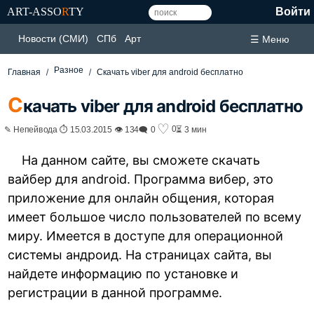
ART-ASSO
R
TY
Войти
Новости (СМИ)
СПб
Арт
☰ Меню
Разное
Главная
Скачать viber для android бесплатно
С
качать viber для android бесплатно
♡
0
✎ Непейвода ⏱ 15.03.2015 👁 134
🗨 0
⏳ 3 мин
На данном сайте, вы сможете скачать
вайбер для android. Программа вибер, это
приложение для онлайн общения, которая
имеет большое число пользователей по всему
миру. Имеется в доступе для операционной
системы андроид. На страницах сайта, вы
найдете информацию по установке и
регистрации в данной программе.