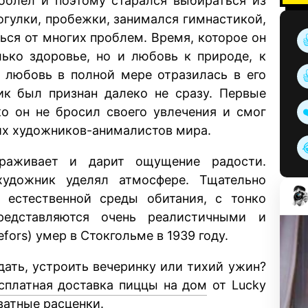
 болел и поэтому старался выбираться из
огулки, пробежки, занимался гимнастикой,
ься от многих проблем. Время, которое он
лько здоровье, но и любовь к природе, к
 любовь в полной мере отразилась в его
ик был признан далеко не сразу. Первые
ко он не бросил своего увлечения и смог
ших художников-анималистов мира.
раживает и дарит ощущение радости.
удожник уделял атмосфере. Тщательно
естественной среды обитания, с тонко
редставляются очень реалистичными и
fors) умер в Стокгольме в 1939 году.
дать, устроить вечеринку или тихий ужин?
сплатная доставка пиццы на дом
от Lucky
ватные расценки.