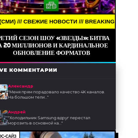
ОСТИ /// BREAKING NEWS /// НОВОСТИ (СМИ) ///
РЕТИЙ СЕЗОН ШОУ «ЗВЕЗДЫ»: БИТВА
А 20 МИЛЛИОНОВ И КАРДИНАЛЬНОЕ
ОБНОВЛЕНИЕ ФОРМАТОВ
IVE КОММЕНТАРИИ
Александр
"
Меня прям порадовало качество 4K каналов.
На большом тели...
"
Андрей
"
Холодильник Samsung вдруг перестал
морозить в основной ка...
"
С-САЙЗ