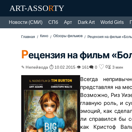
ART-ASSO
R
TY
Новости (СМИ)
СПб
Арт
Dark Art
World Girls
Кино
Обзоры фильмов
Главная
Рецензия на фильм «Боль
Р
ецензия на фильм «Бол
♡
0
✎ Непейвода ⏱ 10.02.2015 👁 161
🗨 0
⏳ 3 мин
Всегда непривыч
представляя на мес
Возможно, Риз Уиз
главную роль, и с
эмоций, как сдела
ли справился бы с
как Кристоф Вал