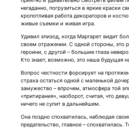
приятно и удивительно
смотреть фильм
п
негаданно, погрузиться в яркие краски с
кропотливая работа декораторов и кост
живые съемки и живая игра.
Удивил эпизод, когда Маргарет видит бо
своем отражении. С одной стороны, это 
героини, с другой – большие глаза невер
Кто знает, возможно, это наша будущая 
Вопрос честности форсирует на протяжени
страха остаться одной с маленькой доче
замужество – впрочем, атмосфера той эп
«притирания», наоборот, считая, что дев
ничего не сулит в дальнейшем.
Она поздно спохватилась, наблюдая свои
предательство, главное – спохватилась. 