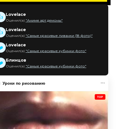
Lovelace
👍
Оценил(а)
"Аниме арт демоны"
Lovelace
👍
Оценил(а)
"Самые красивые ливанки (18 фото)"
Lovelace
❤️
Оценил(а)
"Самые красивые кубинки фото"
Блинцов
❤️
Оценил(а)
"Самые красивые кубинки фото"
Уроки по рисованию
TOP