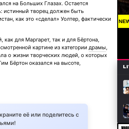
лся на Больших Глазах. Остается
ь: истинный творец должен быть
стан, как это «сделал» Уолтер, фактически
BREAKING NEWS /// АРТ //
как для Маргарет, так и для Бёртона,
осмотренной картине из категории
драмы
,
дала о жизни творческих людей, о которых
Тим Бёртон оказался на высоте,
L
охраните её или поделитесь с
ьями!
WORL