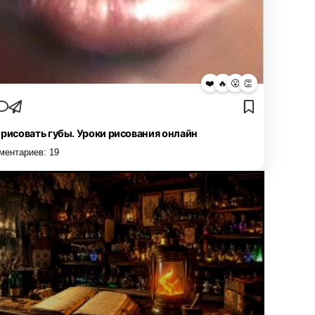
❤️
🔥
😮
👏
 рисовать губы. Уроки рисования онлайн
ментариев:
19