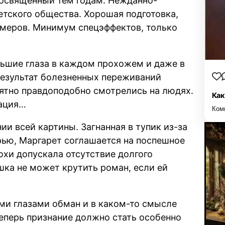
освящённый тем годам. Нежданно-
ветского общества. Хорошая подготовка,
юмеров. Минимум спецэффектов, только
льшие глаза в каждом прохожем и даже в
результат болезненных переживаний
оятно правдоподобно смотрелись на людях.
Как
нация…
Ком
и всей картины. Загнанная в тупик из-за
рью, Маргарет соглашается на поспешное
охи допускала отсутствие долгого
ушка не может крутить роман, если ей
ми глазами обман и в каком-то смысле
Теперь признание должно стать особенно