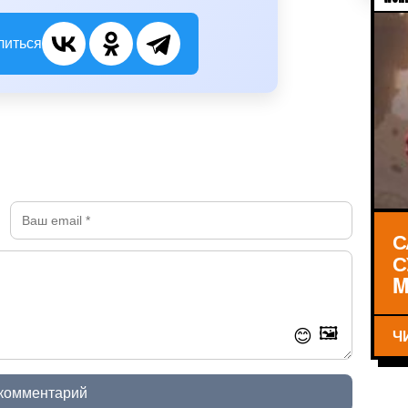
литься
С
С
M
🖼️
Ч
😊
 комментарий