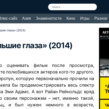
Плюс-сайз
Азия
Знаменитости
Кино
Игры
Разное
шие глаза» (2014)
АКТ
ьшие глаза» (2014)
но оценивать фильм после просмотра,
те полюбившихся актеров кого-то другого.
ерспун, которую первоначально прочили на
«
умела бы продемонстрировать весь спектр
Т
ла Эми Адамс. А вот Райан Рейнольдс вряд
о своим персонажем – нет, именно такой,
ьц, и был нужен: немного в возрасте,
Ч