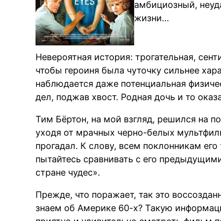
амбициозный, неуд
жизни…
Невероятная история: трогательная, сент
чтобы героиня была чуточку сильнее хара
наблюдается даже потенциальная физическ
дел, поджав хвост. Родная дочь и то ока
Тим Бёртон, на мой взгляд, решился на п
уходя от мрачных черно-белых мультфиль
прогадал. К слову, всем поклонникам его 
пытайтесь сравнивать с его предыдущими
стране чудес».
Прежде, что поражает, так это воссоздан
знаем об Америке 60-х? Такую информац