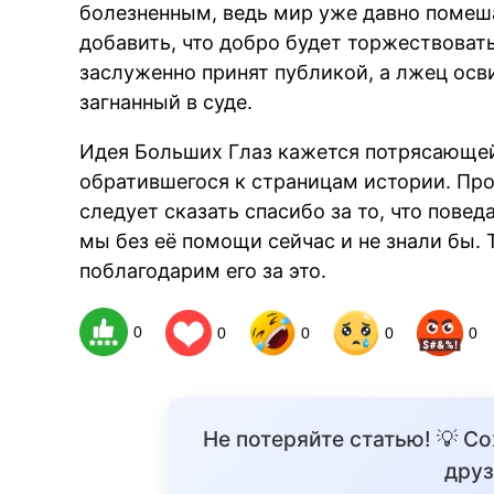
болезненным, ведь мир уже давно помеша
добавить, что добро будет торжествоват
заслуженно принят публикой, а лжец осви
загнанный в суде.
Идея Больших Глаз кажется потрясающей, 
обратившегося к страницам истории. Пр
следует сказать спасибо за то, что пове
мы без её помощи сейчас и не знали бы. 
поблагодарим его за это.
0
0
0
0
0
Не потеряйте статью! 💡 С
друз