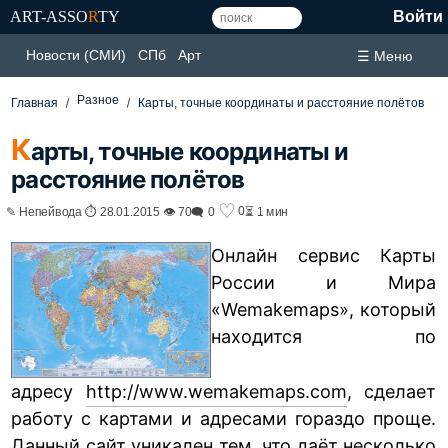
ART-ASSO
R
TY
Войти
Новости (СМИ)
СПб
Арт
☰ Меню
Разное
Главная
Карты, точные координаты и расстояние полётов
К
арты, точные координаты и
расстояние полётов
♡
0
✎ Непейвода ⏱ 28.01.2015 👁 70
🗨 0
⏳ 1 мин
Онлайн сервис Карты
России и Мира
«Wemakemaps», который
находится по
адресу
http://www.wemakemaps.com
, сделает
работу с картами и адресами гораздо проще.
Данный сайт уникален тем, что даёт несколько