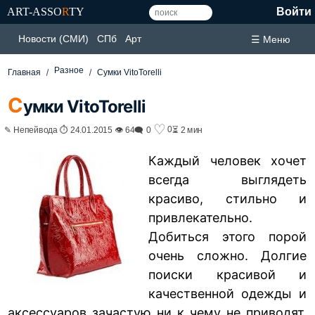
ART-ASSO
R
TY
Войти
Новости (СМИ)
СПб
Арт
☰ Меню
Разное
Главная
Сумки VitoTorelli
С
умки VitoTorelli
♡
0
✎ Непейвода ⏱ 24.01.2015 👁 64
🗨 0
⏳ 2 мин
Каждый человек хочет
всегда выглядеть
красиво, стильно и
привлекательно.
Добиться этого порой
очень сложно. Долгие
поиски красивой и
качественной одежды и
аксессуаров зачастую ни к чему не приводят.