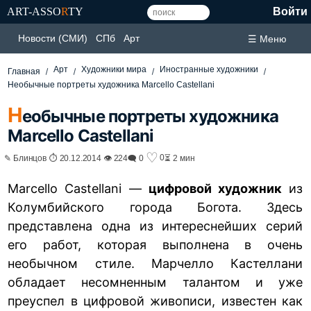
ART-ASSO
R
TY
Войти
Новости (СМИ)
СПб
Арт
☰ Меню
Арт
Художники мира
Иностранные художники
Главная
Необычные портреты художника Marcello Castellani
Н
еобычные портреты художника
Marcello Castellani
♡
0
✎ Блинцов ⏱ 20.12.2014 👁 224
🗨 0
⏳ 2 мин
Marcello Castellani —
цифровой художник
из
Колумбийского города Богота. Здесь
представлена одна из интереснейших серий
его работ, которая выполнена в очень
необычном стиле. Марчелло Кастеллани
обладает несомненным талантом и уже
преуспел в цифровой живописи, известен как