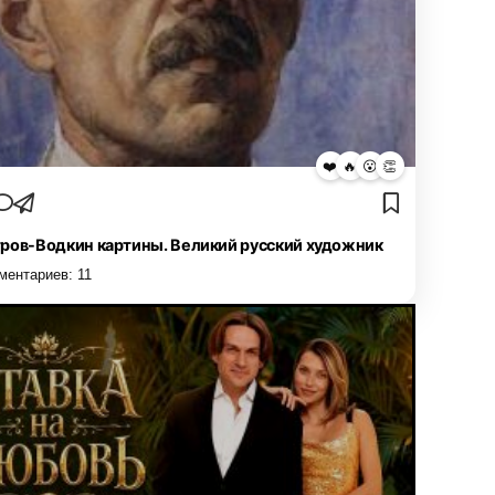
❤️
🔥
😮
👏
ров-Водкин картины. Великий русский художник
ментариев:
11