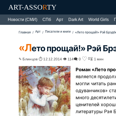
ART-ASSO
R
TY
Новости (СМИ)
СПб
Арт
Dark Art
World Girls
Арт
Писатели и книги
Главная
«Лето прощай!» Рэй Брэдб
«Л
ето прощай!» Рэй Бр
♡
0
✎ Блинцов ⏱ 12.12.2014 👁 114
🗨 0
⏳ 1 мин
Роман «Лето пр
является продол
могли читать ра
одуванчиков» ст
много десятилет
ценителей хорош
литературы Рэя 