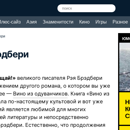
Плюс-сайз
Азия
Знаменитости
Кино
Игры
Разное
ери
ЮМО
эдбери
ощай!»
великого писателя Рэя Брэдбери
жением другого романа, о котором вы уже
нее —
Вино из одуванчиков
. Книга «Вино из
Н
ала по-настоящему культовой и вот уже
К
ий является любимой для многих
С
ей литературы и непосредственно
Брэдбери. Естественно, что продолжения