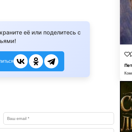
охраните её или поделитесь с
ьями!
литься
Пет
Ком