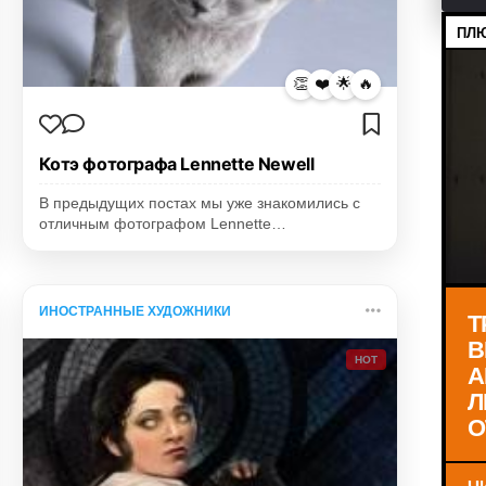
ПЛЮ
👏
❤️
🌟
🔥
Котэ фотографа Lennette Newell
В предыдущих постах мы уже знакомились с
отличным фотографом Lennette…
ИНОСТРАННЫЕ ХУДОЖНИКИ
Т
В
HOT
А
Л
О