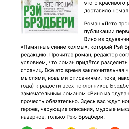
этого красивого 
доставило немал
Роман «Лето про
публикации перво
Вино из одуванч
«Памятные синие холмы», который Рэй Б
редакцию. Прочитав роман, редактор сог
условием, что роман придётся разделить 
страниц. Всё это время заключительная 
мыслями, новыми описаниями, пока, након
года) к радости всех поклонников Брэдбе
замечательным романом «Вино из одуван
прочесть обязательно. Здесь вас ждут 
героев, чарующие описания, мудрые мысл
наверное, только Рэю Брэдбери.