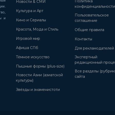
ный
Политика
Новости & СМИ
ии.
конфиденциальност
Культура и Арт
во,
Пользовательское
ы и
Кино и Сериалы
соглашение
Красота, Мода и Стиль
Общие правила
Игровой мир
Контакты
Афиша СПб
Для рекламодателей
Тёмное искусство
Экспертный
редакционный проце
Пышные формы (plus-size)
Все разделы (рубрик
Новости Азии (азиатской
сайта
культуры)
Звёзды и знаменистоти