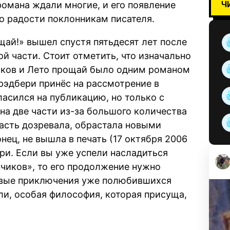
Ч
романа ждали многие, и его появление
о радости поклонникам писателя.
щай!» вышел спустя пятьдесят лет после
й части. Стоит отметить, что изначально
иков и Лето прощай было одним романом
рэдбери принёс на рассмотрение в
ласился на публикацию, но только с
на две части из-за большого количества
часть дозревала, обрастала новыми
ец, не вышла в печать (17 октября 2006
ри. Если вы уже успели насладиться
чиков», то его продолжение нужно
новые приключения уже полюбившихся
и, особая философия, которая присуща,