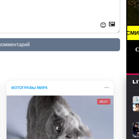
🖼️
😊
BREAKING NEWS /// НОВОСТИ (СМИ) /// СВЕЖИЕ
 комментарий
С
L
ФОТОГРАФЫ МИРА
BEST