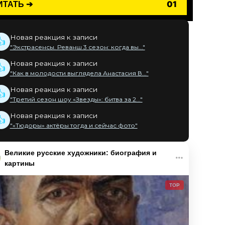
ИТАТЬ ➔
01
Новая реакция к записи
👍
"Экстрасенсы. Реванш 3 сезон: когда вы..."
Новая реакция к записи
👍
"Как в молодости выглядела Анастасия В..."
Новая реакция к записи
👍
"Третий сезон шоу «Звезды»: битва за 2..."
Новая реакция к записи
👍
"«Тюдоры» актёры тогда и сейчас фото"
Великие русские художники: биография и
картины
TOP