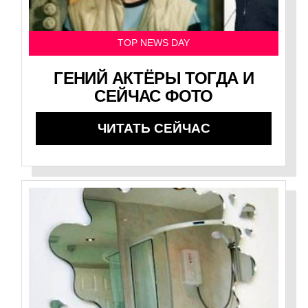
TOP NEWS DAY
ГЕНИЙ АКТЁРЫ ТОГДА И
СЕЙЧАС ФОТО
ЧИТАТЬ СЕЙЧАС