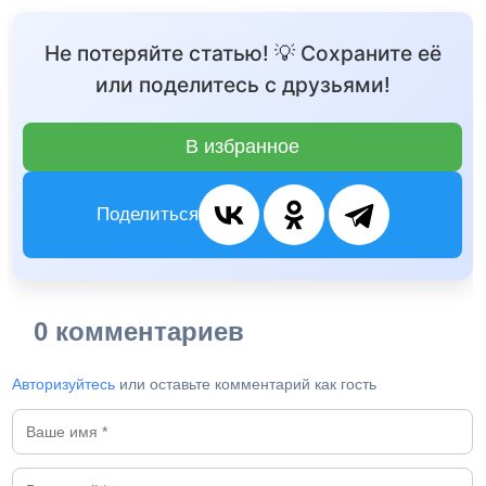
Не потеряйте статью! 💡 Сохраните её
или поделитесь с друзьями!
В избранное
Поделиться
0 комментариев
Авторизуйтесь
или оставьте комментарий как гость