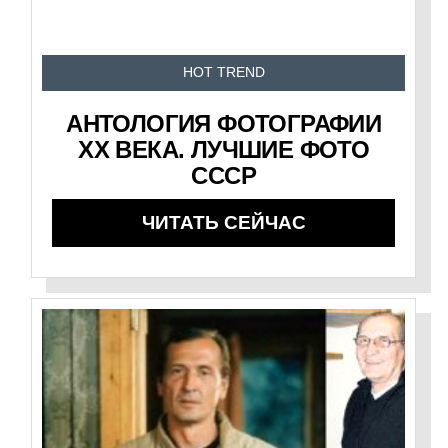
HOT TREND
АНТОЛОГИЯ ФОТОГРАФИИ
XX ВЕКА. ЛУЧШИЕ ФОТО
СССР
ЧИТАТЬ СЕЙЧАС