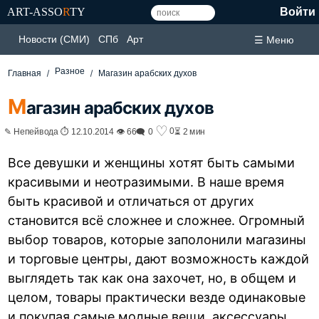
ART-ASSO
R
TY
Войти
Новости (СМИ)
СПб
Арт
☰ Меню
Разное
Главная
Магазин арабских духов
М
агазин арабских духов
♡
0
✎ Непейвода ⏱ 12.10.2014 👁 66
🗨 0
⏳ 2 мин
Все девушки и женщины хотят быть самыми
красивыми и неотразимыми. В наше время
быть красивой и отличаться от других
становится всё сложнее и сложнее. Огромный
выбор товаров, которые заполонили магазины
и торговые центры, дают возможность каждой
выглядеть так как она захочет, но, в общем и
целом, товары практически везде одинаковые
и покупая самые модные вещи, аксессуары,