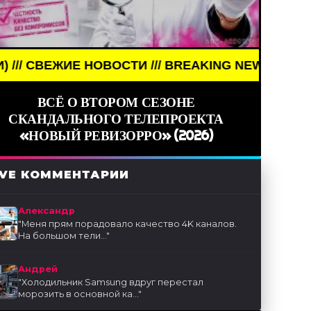
СТИ /// BREAKING NEWS /// НОВОСТИ (СМИ) /// 
ВСЁ О ВТОРОМ СЕЗОНЕ
СКАНДАЛЬНОГО ТЕЛЕПРОЕКТА
«НОВЫЙ РЕВИЗОРРО» (2026)
IVE КОММЕНТАРИИ
Александр
"
Меня прям порадовало качество 4K каналов.
На большом тели...
"
Андрей
"
Холодильник Samsung вдруг перестал
морозить в основной ка...
"