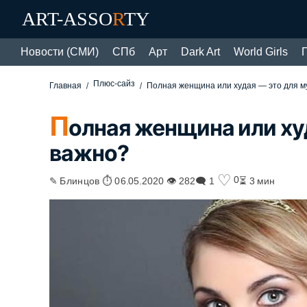
ART-ASSO
R
TY
Новости (СМИ)
СПб
Арт
Dark Art
World Girls
Плюс-сайз
Главная
Полная женщина или худая — это для 
П
олная женщина или ху
важно?
♡
0
✎ Блинцов ⏱ 06.05.2020 👁 282
🗨 1
⏳ 3 мин