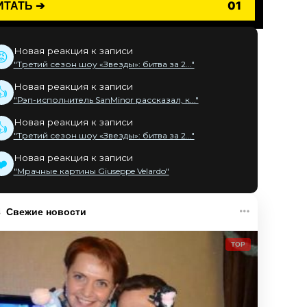
ИТАТЬ ➔
01
Новая реакция к записи
😡
"Третий сезон шоу «Звезды»: битва за 2..."
Новая реакция к записи
👍
"Рэп-исполнитель SanMinor рассказал, к..."
Новая реакция к записи
👍
"Третий сезон шоу «Звезды»: битва за 2..."
Новая реакция к записи
❤️
"Мрачные картины Giuseppe Velardo"
Свежие новости
TOP