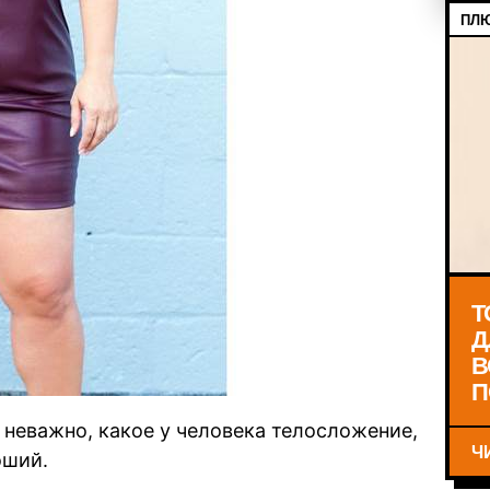
ПЛЮ
Т
Д
В
П
 неважно, какое у человека телосложение,
Ч
оший.