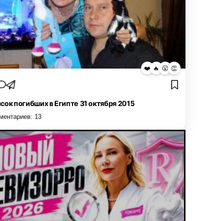
❤️
🔥
😮
👏
сок погибших в Египте 31 октября 2015
ментариев:
13