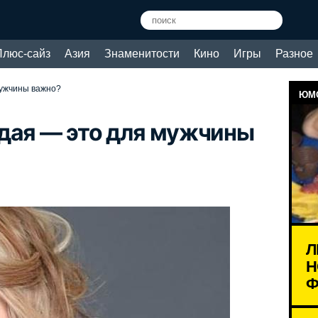
Плюс-сайз
Азия
Знаменитости
Кино
Игры
Разное
мужчины важно?
ЮМО
дая — это для мужчины
Л
Н
Ф