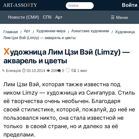
ART-ASSO
R
TY
Войти
Новости (СМИ)
СПб
Арт
☰ Меню
Арт
Художники мира
Азиатские художники
Главная
Художница
Лим Цзи Вэй (Limzy) — акварель и цветы
Х
удожница Лим Цзи Вэй (Limzy) —
акварель и цветы
♡
0
✎ Блинцов ⏱ 03.10.2014 👁 208
🗨 0
⏳ 1 мин
Лим Цзи Вэй, которая также известна под
ником Limzy — художница из Сингапура. Стиль
её творчества очень необычен. Благодаря
своей стилистике, которой, пожалуй, до неё не
пользовался никто, она стала известной не
только в своей стране, но и далеко за её
пределами.