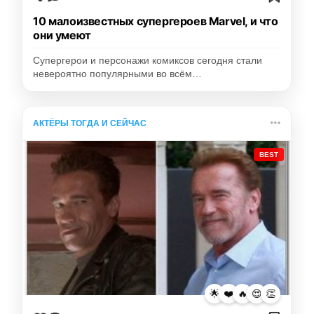
10 малоизвестных супергероев Marvel, и что
они умеют
Супергерои и персонажи комиксов сегодня стали
невероятно популярными во всём…
АКТЁРЫ ТОГДА И СЕЙЧАС
BEST
🌟
❤️
🔥
😍
👏