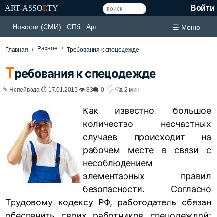
ART-ASSO
R
TY
Войти
Новости (СМИ)
СПб
Арт
☰ Меню
Разное
Главная
Требования к спецодежде
Т
ребования к спецодежде
♡
0
✎ Непейвода ⏱ 17.01.2015 👁 83
🗨 0
⏳ 2 мин
Как известно, большое
количество несчастных
случаев происходит на
рабочем месте в связи с
несоблюдением
элементарных правил
безопасности. Согласно
Трудовому кодексу РФ, работодатель обязан
обеспечить своих работников спецодеждой: