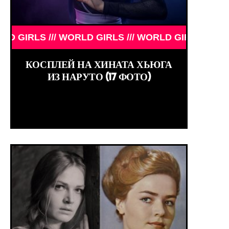
ИЛЬМОВ /// КИНО /// ОБЗОРЫ ФИЛЬМОВ ///
 /// WORLD GIRLS /// WORLD GIRLS /// WORLD GIR
КОСПЛЕЙ НА ХИНАТА ХЬЮГА
ИЗ НАРУТО (17 ФОТО)