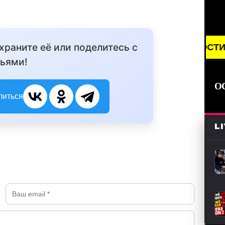
охраните её или поделитесь с
BREAKING NEWS /// НОВОСТИ (СМИ) /// С
ьями!
О
литься
L