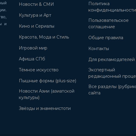
ный
Политика
Новости & СМИ
ии.
конфиденциальност
Культура и Арт
во,
Пользовательское
ы и
Кино и Сериалы
соглашение
Красота, Мода и Стиль
Общие правила
Игровой мир
Контакты
Афиша СПб
Для рекламодателей
Тёмное искусство
Экспертный
редакционный проце
Пышные формы (plus-size)
Все разделы (рубрик
Новости Азии (азиатской
сайта
культуры)
Звёзды и знаменистоти