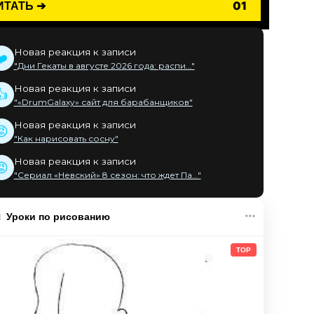
ИТАТЬ ➔
01
Новая реакция к записи
❤️
"Дни Гекаты в августе 2026 года: распи..."
Новая реакция к записи
👍
"«DrumGalaxy» сайт для барабанщиков"
Новая реакция к записи
😡
"Как нарисовать сосну"
Новая реакция к записи
😡
"Сериал «Невский» 8 сезон: что ждет Па..."
Уроки по рисованию
TOP