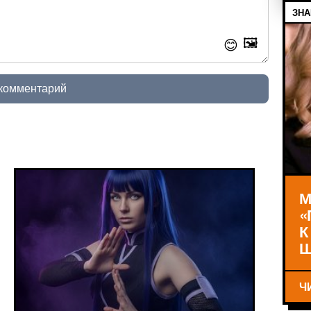
ЗНА
🖼️
😊
 комментарий
М
«
К
Ш
Ч