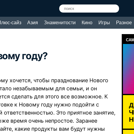
Плюс-сайз
Азия
Знаменитости
Кино
Игры
Разное
САМ
вому году?
му хочется, чтобы празднование Нового
стало незабываемым для семьи, и он
ется сделать для этого все возможное. К
Д
товке к Новому году нужно подойти с
Ч
й ответственностью. Это приятное занятие,
Н
тоже время очень непростое. Заранее
айте, какие продукты вам будут нужны