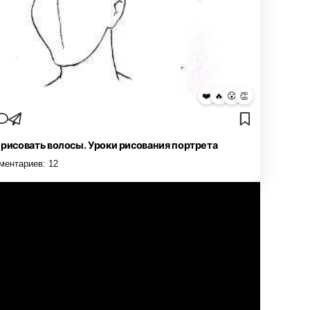
❤️
🔥
😮
👏
 рисовать волосы. Уроки рисования портрета
ментариев:
12