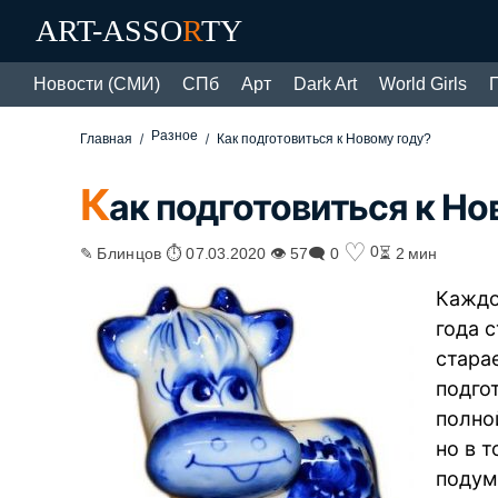
ART-ASSO
R
TY
Новости (СМИ)
СПб
Арт
Dark Art
World Girls
Разное
Главная
Как подготовиться к Новому году?
К
ак подготовиться к Но
♡
0
✎ Блинцов ⏱ 07.03.2020 👁 57
🗨 0
⏳ 2 мин
Каждо
года 
стара
подго
полно
но в 
подум