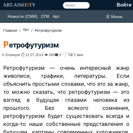
ART-ASSO
R
TY
Войти
Новости (СМИ)
СПб
Арт
☰ Меню
Арт
Главная
Ретрофутуризм
Р
етрофутуризм
♡
0
✎ Блинцов ⏱ 12.07.2014 👁 246
🗨 0
⏳ 2 мин
Ретрофутуризм — очень интересный жанр
живописи, графики, литературы. Если
объяснить простыми словами, что это за жанр,
то можно сказать, что ретрофутуризм — это
взгляд в будущее глазами человека из
прошлого. Без всякого сомнения,
ретрофутуризм будет существовать всегда и
когда-то наши собственные представления о
будущем, картины современных художников,