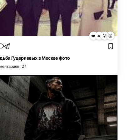
❤️
🔥
😮
👏
дьба Гуцериевых в Москве фото
ментариев:
27