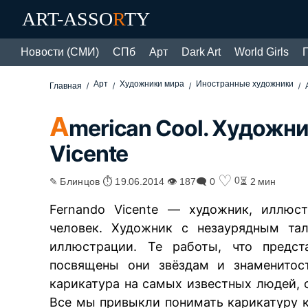
ART-ASSO
R
TY
Новости (СМИ)
СПб
Арт
Dark Art
World Girls
Арт
Художники мира
Иностранные художники
Главная
A
merican Cool. Художн
Vicente
♡
0
✎ Блинцов ⏱ 19.06.2014 👁 187
🗨 0
⏳ 2 мин
Fernando Vicente — художник, иллюс
человек. Художник с незаурядным тал
иллюстрации. Те работы, что предст
посвящены они звёздам и знаменитост
карикатура на самых известных людей, 
Все мы привыкли понимать карикатуру 