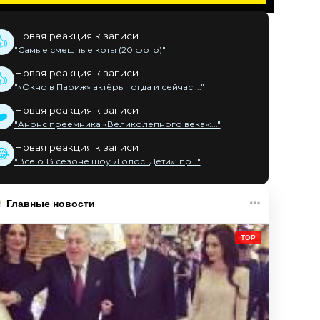
Новая реакция к записи
👍
"Самые смешные коты (20 фото)"
Новая реакция к записи
👍
"«Окно в Париж» актёры тогда и сейчас ..."
Новая реакция к записи
❤️
"Анонс преемника «Великолепного века»:..."
Новая реакция к записи
😂
"Все о 13 сезоне шоу «Голос. Дети»: пр..."
Главные новости
TOP