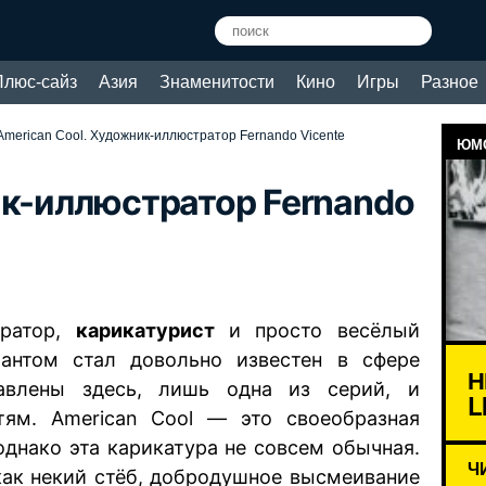
Плюс-сайз
Азия
Знаменитости
Кино
Игры
Разное
American Cool. Художник-иллюстратор Fernando Vicente
ЮМО
ик-иллюстратор Fernando
тратор,
карикатурист
и просто весёлый
антом стал довольно известен в сфере
Н
авлены здесь, лишь одна из серий, и
L
ям. American Cool — это своеобразная
однако эта карикатура не совсем обычная.
Ч
как некий стёб, добродушное высмеивание