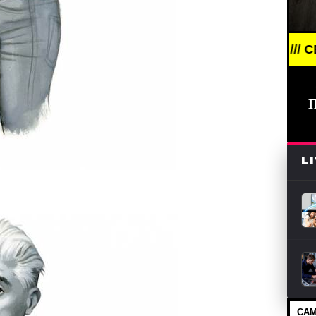
AKING NEWS /// НОВОСТИ (СМИ) /// СВЕЖИЕ НОВОС
L
САМ