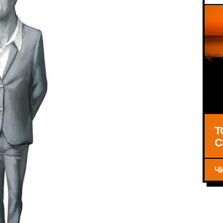
Т
С
Ч