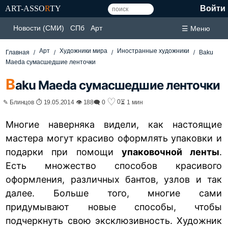
ART-ASSO
R
TY
Войти
Новости (СМИ)
СПб
Арт
☰ Меню
Арт
Художники мира
Иностранные художники
Главная
Baku
Maeda сумасшедшие ленточки
B
aku Maeda сумасшедшие ленточки
♡
0
✎ Блинцов ⏱ 19.05.2014 👁 188
🗨 0
⏳ 1 мин
Многие наверняка видели, как настоящие
мастера могут красиво оформлять упаковки и
подарки при помощи
упаковочной ленты
.
Есть множество способов красивого
оформления, различных бантов, узлов и так
далее. Больше того, многие сами
придумывают новые способы, чтобы
подчеркнуть свою эксклюзивность. Художник