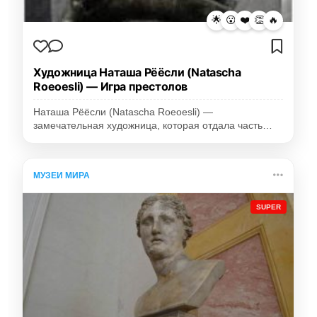
🌟
😮
❤️
👏
🔥
Художница Наташа Рёёсли (Natascha
Roeoesli) — Игра престолов
Наташа Рёёсли (Natascha Roeoesli) —
замечательная художница, которая отдала часть…
МУЗЕИ МИРА
SUPER