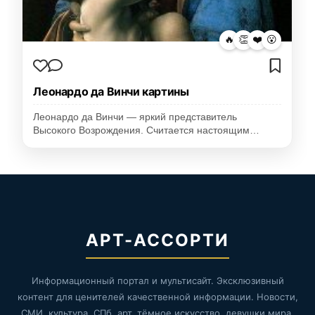
🔥
👏
❤️
😮
Леонардо да Винчи картины
Леонардо да Винчи — яркий представитель
Высокого Возрождения. Считается настоящим…
АРТ-АССОРТИ
Информационный портал и мультисайт. Эксклюзивный
контент для ценителей качественной информации. Новости,
СМИ, культура, СПб, арт, тёмное искусство, девушки мира,