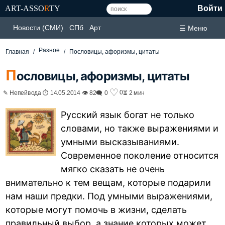
ART-ASSO
R
TY
Войти
Новости (СМИ)
СПб
Арт
☰ Меню
Разное
Главная
Пословицы, афоризмы, цитаты
П
ословицы, афоризмы, цитаты
♡
0
✎ Непейвода ⏱ 14.05.2014 👁 82
🗨 0
⏳ 2 мин
Русский язык богат не только
словами, но также выражениями и
умными высказываниями.
Современное поколение относится
мягко сказать не очень
внимательно к тем вещам, которые подарили
нам наши предки. Под умными выражениями,
которые могут помочь в жизни, сделать
правильный выбор, а знание которых может