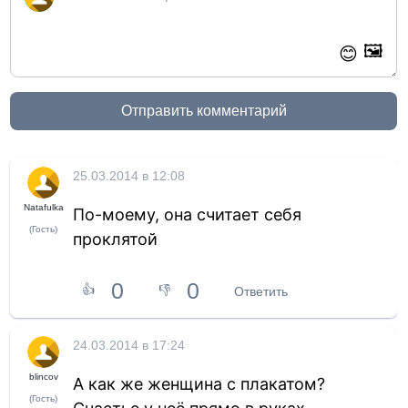
🖼️
😊
Отправить комментарий
25.03.2014 в 12:08
Natafulka
По-моему, она считает себя
(Гость)
проклятой
0
0
👍
👎
Ответить
24.03.2014 в 17:24
blincov
А как же женщина с плакатом?
(Гость)