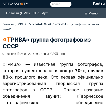
ART-ASSO
R
TY
Войти
Новости (СМИ)
СПб
Арт
☰ Меню
Арт
Фотографы мира
Главная
«ТРИВА» группа фотографов из
СССР
«Т
РИВА» группа фотографов из
СССР
♡
0
✎ Блинцов ⏱ 24.03.2014 👁 273
🗨 3
⏳ 1 мин
«ТРИВА» — известная группа фотографов,
которая существовала
в конце 70-х, начале
80-х
прошлого века. Это первая официально
зарегистрированная творческая группа
фотографов в СССР. Полное название
объединения звучит: «Творческое
фотографическое объединение