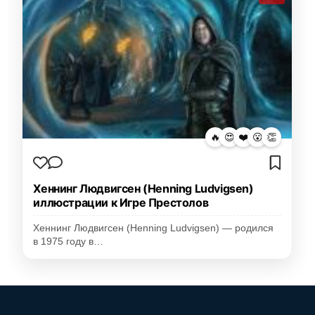
🔥
😍
❤️
😮
👏
Хеннинг Людвигсен (Henning Ludvigsen)
иллюстрации к Игре Престолов
Хеннинг Людвигсен (Henning Ludvigsen) — родился
в 1975 году в…