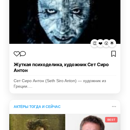
👏
❤️
😮
🌟
Жуткая психоделика, художник Сет Сиро
Антон
Сет Сиро Антон (Seth Siro Anton) — художник из
Греции.…
АКТЁРЫ ТОГДА И СЕЙЧАС
BEST