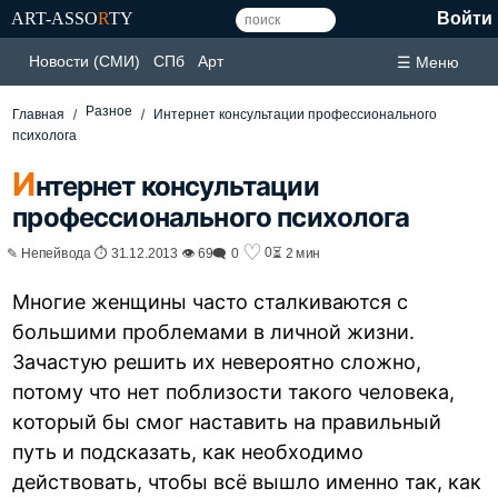
ART-ASSO
R
TY
Войти
Новости (СМИ)
СПб
Арт
☰ Меню
Разное
Главная
Интернет консультации профессионального
психолога
И
нтернет консультации
профессионального психолога
♡
0
✎ Непейвода ⏱ 31.12.2013 👁 69
🗨 0
⏳ 2 мин
Многие женщины часто сталкиваются с
большими проблемами в личной жизни.
Зачастую решить их невероятно сложно,
потому что нет поблизости такого человека,
который бы смог наставить на правильный
путь и подсказать, как необходимо
действовать, чтобы всё вышло именно так, как