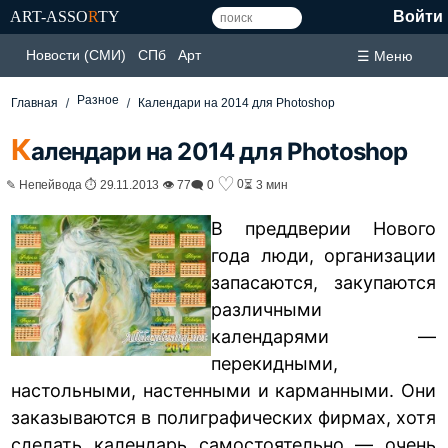
ART-ASSO
R
TY
Войти
Новости (СМИ)
СПб
Арт
☰ Меню
Разное
Главная
Календари на 2014 для Photoshop
К
алендари на 2014 для Photoshop
♡
0
✎ Непейвода ⏱ 29.11.2013 👁 77
🗨 0
⏳ 3 мин
В преддверии Нового
года люди, организации
запасаются, закупаются
различными
календарями —
перекидными,
настольными, настенными и карманными. Они
заказываются в полиграфических фирмах, хотя
сделать календарь самостоятельно — очень