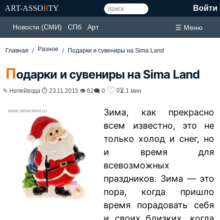
ART-ASSO
R
TY
Войти
Новости (СМИ)
СПб
Арт
☰ Меню
Разное
Главная
Подарки и сувениры на Sima Land
П
одарки и сувениры на Sima Land
♡
0
✎ Непейвода ⏱ 23.11.2013 👁 62
🗨 0
⏳ 1 мин
Зима, как прекрасно
всем известно, это не
только холод и снег, но
и время для
всевозможных
праздников. Зима — это
пора, когда пришло
время порадовать себя
и своих близких, когда