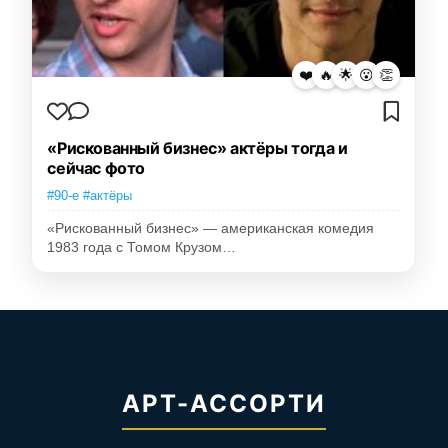
❤️
🔥
🌟
😮
👏
«Рискованный бизнес» актёры тогда и
сейчас фото
#90-е #актёры
«Рискованный бизнес» — американская комедия
1983 года с Томом Крузом…
АРТ-АССОРТИ