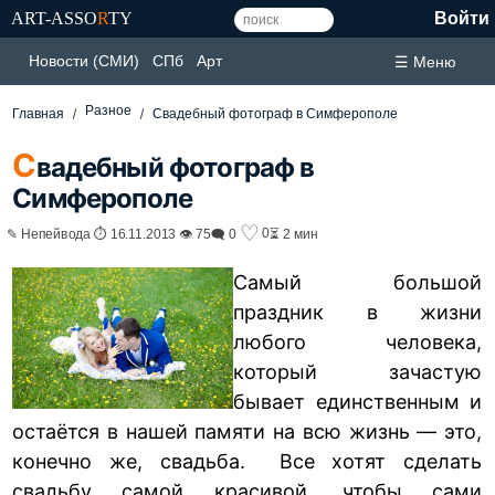
ART-ASSO
R
TY
Войти
Новости (СМИ)
СПб
Арт
☰ Меню
Разное
Главная
Свадебный фотограф в Симферополе
С
вадебный фотограф в
Симферополе
♡
0
✎ Непейвода ⏱ 16.11.2013 👁 75
🗨 0
⏳ 2 мин
Самый большой
праздник в жизни
любого человека,
который зачастую
бывает единственным и
остаётся в нашей памяти на всю жизнь — это,
конечно же, свадьба. Все хотят сделать
свадьбу самой красивой, чтобы сами