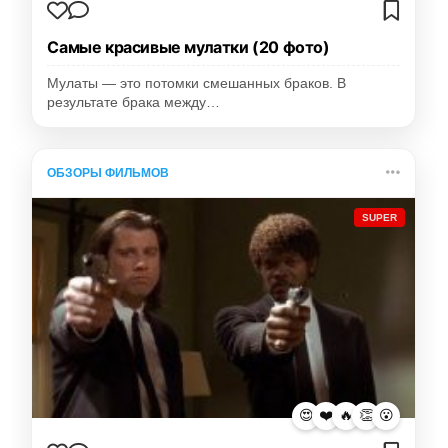
Самые красивые мулатки (20 фото)
Мулаты — это потомки смешанных браков. В
результате брака между…
ОБЗОРЫ ФИЛЬМОВ
SUPER
😍
❤️
🔥
👏
😮