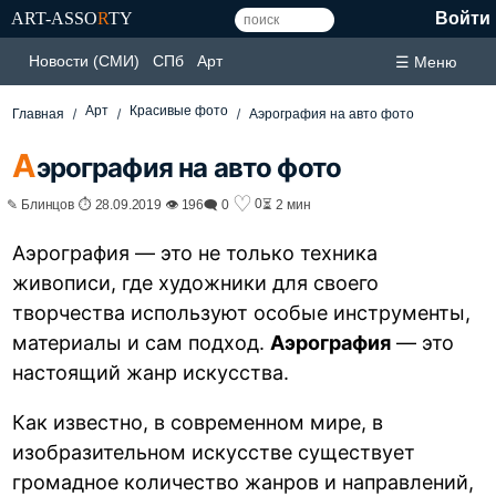
ART-ASSO
R
TY
Войти
Новости (СМИ)
СПб
Арт
☰ Меню
Арт
Красивые фото
Главная
Аэрография на авто фото
А
эрография на авто фото
♡
0
✎ Блинцов ⏱ 28.09.2019 👁 196
🗨 0
⏳ 2 мин
Аэрография — это не только техника
живописи, где художники для своего
творчества используют особые инструменты,
материалы и сам подход.
Аэрография
— это
настоящий жанр искусства.
Как известно, в современном мире, в
изобразительном искусстве существует
громадное количество жанров и направлений,