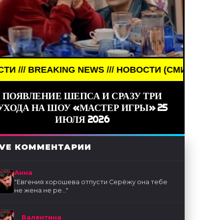
S /// НОВОСТИ (СМИ) /// СВЕЖИЕ НОВОСТИ ///
ПОЯВЛЕНИЕ ШЕПСА И СРАЗУ ТРИ
УХОДА НА ШОУ «МАСТЕР ИГРЫ» 25
ИЮЛЯ 2026
IVE КОММЕНТАРИИ
Анна
"
Евгения хорошева отпусти Серёжу она тебе
не жена не ре...
"
Валентина