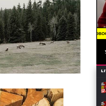
ТИ (СМИ) /// СВЕЖИЕ НОВОСТИ /// BREAKING NEW
L