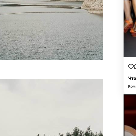
Что
Ком