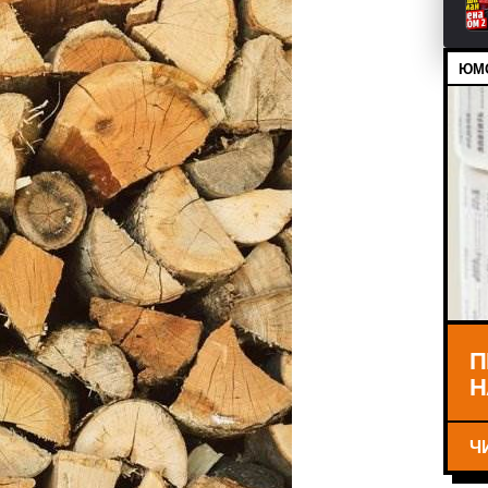
ЮМО
П
Н
Ч