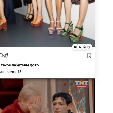
❤️
🔥
😮
👏
 такое лабутены фото
ментариев:
13