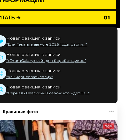
ИТАТЬ ➔
01
Новая реакция к записи
❤️
"Дни Гекаты в августе 2026 года: распи..."
Новая реакция к записи
👍
"«DrumGalaxy» сайт для барабанщиков"
Новая реакция к записи
😡
"Как нарисовать сосну"
Новая реакция к записи
😡
"Сериал «Невский» 8 сезон: что ждет Па..."
Красивые фото
TOP