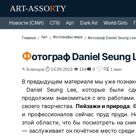
ART-ASSO
R
TY
Новости (СМИ)
СПб
Арт
Dark Art
World Girls
Арт
Фотографы мира
Главная
Фотограф Daniel Seung Le
Ф
отограф Daniel Seung 
♡
0
✎ Блинцов ⏱ 16.09.2013 👁 154
🗨 0
⏳ 1 мин
В предыдущем материале мы уже познак
Daniel Seung Lee, которые были сд
продолжим знакомиться с его работами. 
своего творчества.
Пейзажи и природа
. 
и профессионалов сейчас пруд пруди. 
этой области, что бы посмотреть на сни
— заслуживает он почётное место среди 