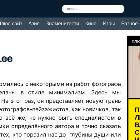
Плюс-сайз
Азия
Знаменитости
Кино
Игры
Разное
e
ПЛЮ
Lee
омились с некоторыми из работ фотографа
еланы в стиле минимализм. Здесь мы
На этот раз, он представляет новую грань
П
Фотографов-пейзажистов, как новичков, так
Л
Но всё же, не нужно быть специалистом в
В
мки определённого автора и точно сказать
С
тех, кто поразил нас до глубины души или
И