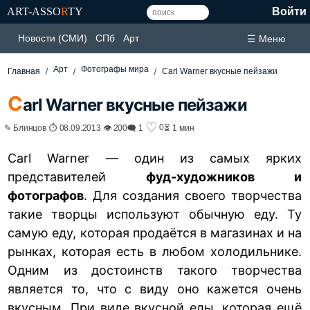
ART-ASSO
R
TY
Войти
Новости (СМИ)
СПб
Арт
☰ Меню
Арт
Фотографы мира
Главная
Carl Warner вкусные пейзажи
C
arl Warner вкусные пейзажи
♡
0
✎ Блинцов ⏱ 08.09.2013 👁 200
🗨 1
⏳ 1 мин
Carl Warner — один из самых ярких
представителей
фуд-художников и
фотографов
. Для создания своего творчества
такие творцы используют обычную еду. Ту
самую еду, которая продаётся в магазинах и на
рынках, которая есть в любом холодильнике.
Одним из достоинств такого творчества
является то, что с виду оно кажется очень
вкусным. При виде вкусной еды, которая ещё