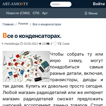
ART-ASSO
R
TY
Войти
Новости (СМИ)
СПб
Арт
☰ Меню
Разное
Главная
Все о конденсаторах.
В
се о конденсаторах.
♡
0
✎ Непейвода ⏱ 03.09.2013 👁 110
🗨 0
⏳ 2 мин
Чтобы собрать ту или
иную схему, могут
понадобиться самые
разные детали, включая,
транзисторы, диоды и
так далее. Купить их довольно просто сегодня.
Любой магазин радиодеталей или же интернет
магазин радиодеталей сможет предложить
широкий ассортимент данных товаров. Стоит