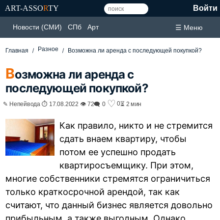
ART-ASSO
R
TY
Войти
Новости (СМИ)
СПб
Арт
☰ Меню
Разное
Главная
Возможна ли аренда с последующей покупкой?
В
озможна ли аренда с
последующей покупкой?
♡
0
✎ Непейвода ⏱ 17.08.2022 👁 72
🗨 0
⏳ 2 мин
Как правило, никто и не стремится
сдать внаем квартиру, чтобы
потом ее успешно продать
квартиросъемщику. При этом,
многие собственники стремятся ограничиться
только краткосрочной арендой, так как
считают, что данный бизнес является довольно
прибыльным, а также выгодным. Однако,