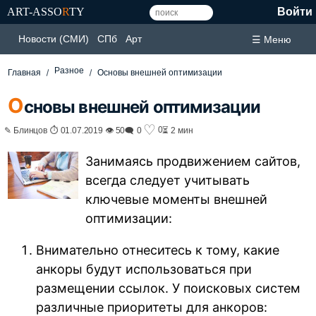
ART-ASSO
R
TY
Войти
Новости (СМИ)
СПб
Арт
☰ Меню
Разное
Главная
Основы внешней оптимизации
О
сновы внешней оптимизации
♡
0
✎ Блинцов ⏱ 01.07.2019 👁 50
🗨 0
⏳ 2 мин
Занимаясь продвижением сайтов,
всегда следует учитывать
ключевые моменты внешней
оптимизации:
Внимательно отнеситесь к тому, какие
анкоры будут использоваться при
размещении ссылок. У поисковых систем
различные приоритеты для анкоров: