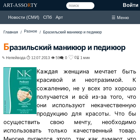
ART-ASSO
R
TY
Войти
Новости (СМИ)
СПб
Арт
☰ Меню
Разное
Главная
Бразильский маникюр и педикюр
Б
разильский маникюр и педикюр
♡
0
✎ Непейвода ⏱ 12.07.2013 👁 59
🗨 0
⏳ 1 мин
Каждая женщина мечтает быть
красивой и неотразимой. К
сожалению, не у всех это хорошо
получается и всё из-за того, что
они используют некачественную
продукцию для красоты. Что бы
осуществить свою мечту, необходимо
использовать только качественный товар.
Многие пугаются этого, так как думают, что