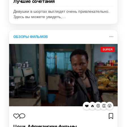
Лучшие сочетания
Девушки в шортах выглядят очень привлекательно.
Здесь вы можете увидеть,…
ОБЗОРЫ ФИЛЬМОВ
SUPER
❤️
🔥
😍
👏
😮
Цоци. Африканские фильмы