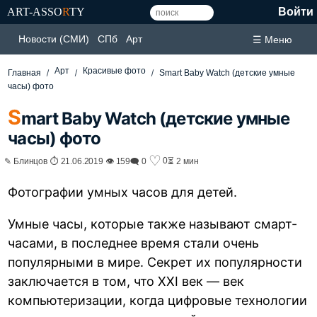
ART-ASSO
R
TY
Войти
Новости (СМИ)
СПб
Арт
☰ Меню
Арт
Красивые фото
Главная
Smart Baby Watch (детские умные
часы) фото
S
mart Baby Watch (детские умные
часы) фото
♡
0
✎ Блинцов ⏱ 21.06.2019 👁 159
🗨 0
⏳ 2 мин
Фотографии умных часов для детей.
Умные часы, которые также называют смарт-
часами, в последнее время стали очень
популярными в мире. Секрет их популярности
заключается в том, что XXI век — век
компьютеризации, когда цифровые технологии