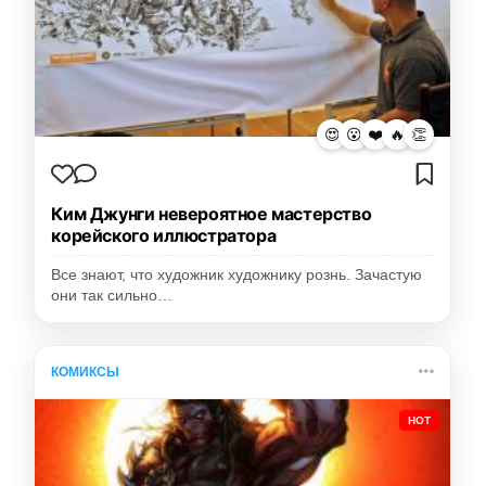
😍
😮
❤️
🔥
👏
Ким Джунги невероятное мастерство
корейского иллюстратора
Все знают, что художник художнику рознь. Зачастую
они так сильно…
КОМИКСЫ
HOT