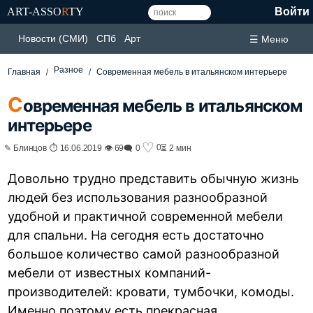
ART-ASSO
R
TY
Войти
Новости (СМИ)
СПб
Арт
☰ Меню
Разное
Главная
Современная мебель в итальянском интерьере
С
овременная мебель в итальянском
интерьере
♡
0
✎ Блинцов ⏱ 16.06.2019 👁 69
🗨 0
⏳ 2 мин
Довольно трудно представить обычную жизнь
людей без использования разнообразной
удобной и практичной современной мебели
для спальни. На сегодня есть достаточно
большое количество самой разнообразной
мебели от известных компаний-
производителей: кровати, тумбочки, комоды.
Именно поэтому есть прекрасная