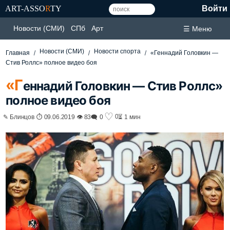
ART-ASSO
R
TY
Войти
Новости (СМИ)
СПб
Арт
☰ Меню
Новости (СМИ)
Новости спорта
Главная
«Геннадий Головкин —
Стив Роллс» полное видео боя
«Г
еннадий Головкин — Стив Роллс»
полное видео боя
♡
0
✎ Блинцов ⏱ 09.06.2019 👁 83
🗨 0
⏳ 1 мин