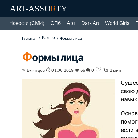
ART-ASSO
R
TY
Новости (СМИ)
СПб
Арт
Dark Art
World Girls
Разное
Главная
Формы лица
Ф
ормы лица
♡
0
✎ Блинцов ⏱ 01.06.2019 👁 55
🗨 0
⏳ 2 мин
Сущес
свою 
навык
Основ
помогу
если 