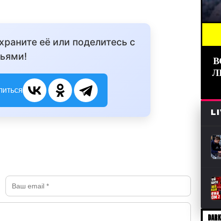
BREA
охраните её или поделитесь с
ьями!
В
Л
литься
L
DARK