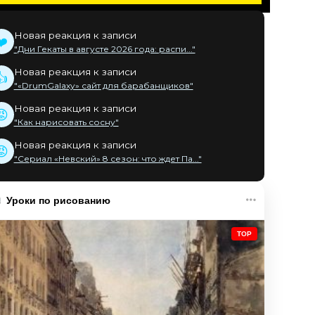
Новая реакция к записи
❤️
"Дни Гекаты в августе 2026 года: распи..."
Новая реакция к записи
👍
"«DrumGalaxy» сайт для барабанщиков"
Новая реакция к записи
😡
"Как нарисовать сосну"
Новая реакция к записи
😡
"Сериал «Невский» 8 сезон: что ждет Па..."
Уроки по рисованию
TOP