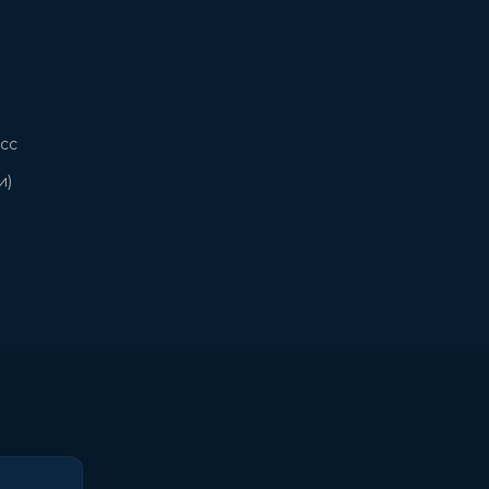
сс
и)