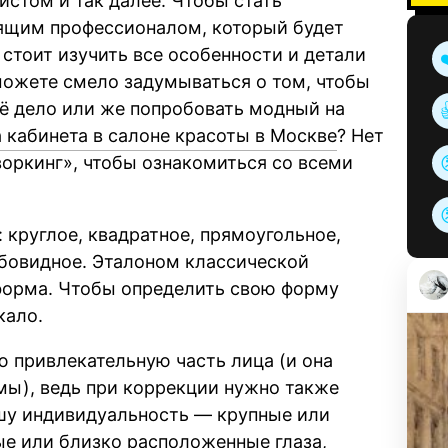
истом и так далее. Чтобы стать
ящим профессионалом, который будет
стоит изучить все особенности и детали
можете смело задумываться о том, чтобы
оё дело или же попробовать модный на
 кабинета в салоне красоты в Москве
? Нет
воркинг», чтобы ознакомиться со всеми
 круглое, квадратное, прямоугольное,
мбовидное. Эталоном классической
 форма. Чтобы определить свою форму
кало.
ю привлекательную часть лица (и она
мы), ведь при коррекции нужно также
ашу индивидуальность — крупные или
ые или близко расположенные глаза,