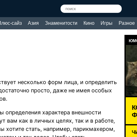
Плюс-сайз
Азия
Знаменитости
Кино
Игры
Разное
ЮМО
твует несколько форм лица, и определить
достаточно просто, даже не имея особых
ов.
К
ы определения характера внешности
Ф
т вам как в личных целях, так и в работе,
вы хотите стать, например, парикмахером,
Ч