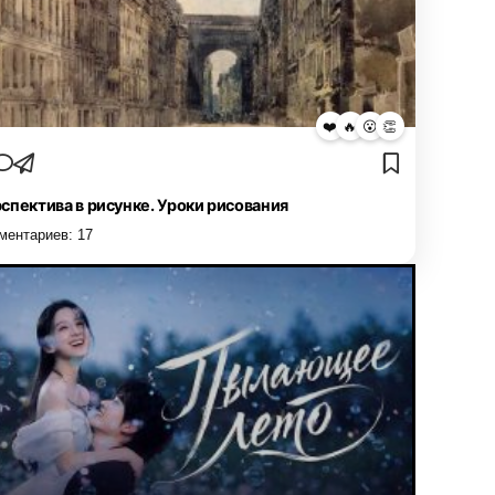
❤️
🔥
😮
👏
спектива в рисунке. Уроки рисования
ментариев:
17