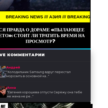
KING NEWS /// АЗИЯ /// BREAKING NEWS /// АЗИЯ /
СЯ ПРАВДА О ДОРАМЕ «ПЫЛАЮЩЕЕ
ЕТО»: СТОИТ ЛИ ТРАТИТЬ ВРЕМЯ НА
ПРОСМОТР?
IVE КОММЕНТАРИИ
Андрей
"
Холодильник Samsung вдруг перестал
морозить в основной ка...
"
Анна
"
Евгения хорошева отпусти Серёжу она тебе
не жена не ре...
"
 ART