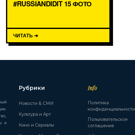
#RUSSIANDIDIT 15 ФОТО
ЧИТАТЬ ➔
Info
Рубрики
ный
Политика
Новости & СМИ
ии.
конфиденциальност
Культура и Арт
во,
Пользовательское
ы и
Кино и Сериалы
соглашение