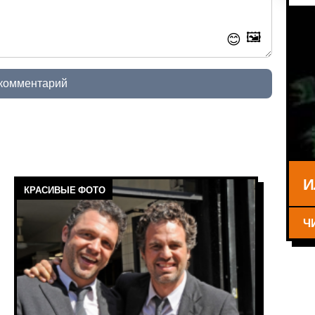
🖼️
😊
 комментарий
И
КРАСИВЫЕ ФОТО
Ч