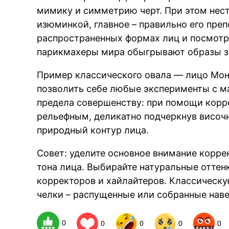
мимику и симметрию черт. При этом нес
изюминкой, главное – правильно его пре
распространенных формах лиц и посмотр
парикмахеры мира обыгрывают образы з
Пример классического овала — лицо Мон
позволить себе любые эксперименты с м
предела совершенству: при помощи корр
рельефным, деликатно подчеркнув височн
природный контур лица.
Совет: уделите основное внимание корр
тона лица. Выбирайте натуральные оттен
корректоров и хайлайтеров. Классическу
челки – распущенные или собранные наве
0
0
0
0
0