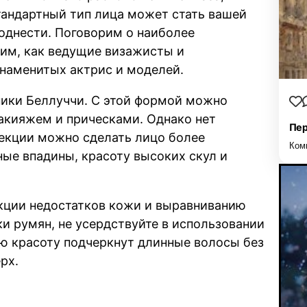
тандартный тип лица может стать вашей
поднести. Поговорим о наиболее
им, как ведущие визажисты и
наменитых актрис и моделей.
ики Беллуччи. С этой формой можно
акияжем и прическами. Однако нет
Пер
екции можно сделать лицо более
Ком
ые впадины, красоту высоких скул и
екции недостатков кожи и выравниванию
ки румян, не усердствуйте в использовании
ю красоту подчеркнут длинные волосы без
рх.